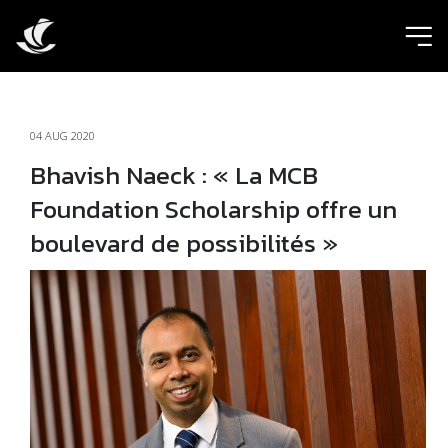
ic
04 AUG 2020
Bhavish Naeck : « La MCB
Foundation Scholarship offre un
boulevard de possibilités »