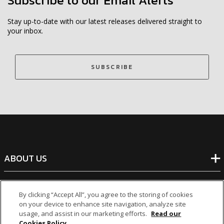
Stay up-to-date with our latest releases delivered straight to
your inbox.
SUBSCRIBE
ABOUT US
BANKING
By clicking “Accept All”, you agree to the storing of cookies
on your device to enhance site navigation, analyze site
usage, and assist in our marketing efforts.
Read our
NON-BANKING
Cookies Policy