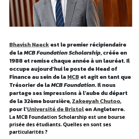
Bhavish Naeck
est le premier récipiendaire
de la
MCB Foundation Scholarship
, créée en
1988 et remise chaque année à un lauréat. Il
occupe aujourd’hui le poste de Head of
Finance au sein de la
MCB
et agit en tant que
Trésorier de la
MCB Foundation
. Il nous
partage ses impressions à l’aube du départ
de la 32ème boursière,
Zakeeyah Chutoo
,
pour l’
Université de Bristol
en Angleterre.
La MCB Foundation Scholarship est une bourse
prisée des étudiants. Quelles en sont ses
particularités ?