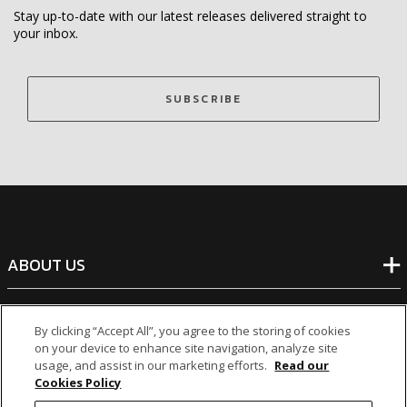
Stay up-to-date with our latest releases delivered straight to
your inbox.
SUBSCRIBE
ABOUT US
BANKING
By clicking “Accept All”, you agree to the storing of cookies
on your device to enhance site navigation, analyze site
usage, and assist in our marketing efforts.
Read our
NON-BANKING
Cookies Policy