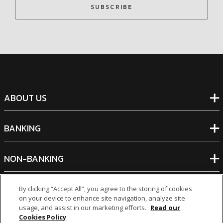
SUBSCRIBE
ABOUT US
BANKING
NON-BANKING
OTHER INVESTMENTS
By clicking “Accept All”, you agree to the storing of cookies
on your device to enhance site navigation, analyze site
usage, and assist in our marketing efforts.
Read our
Cookies Policy