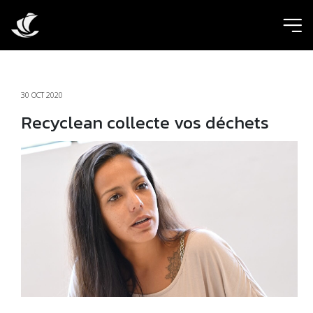
ic
30 OCT 2020
Recyclean collecte vos déchets