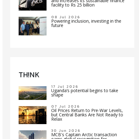
and increases its sustainable finance
facility to Rs 25 billion
08 Jul 2026
Powering inclusion, investing in the
future
TH!NK
17 Jul 2026
Uganda’s potential begins to take
shape
07 Jul 2026
Oil Prices Return to Pre-War Levels,
but Central Banks Are Not Ready to
Relax
30 Jun 2026
MCB's Captain Arctic transaction
earns global recognition for