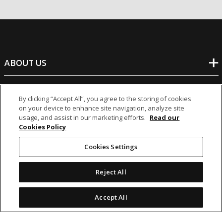
ABOUT US
BANKING
By clicking “Accept All”, you agree to the storing of cookies
on your device to enhance site navigation, analyze site
usage, and assist in our marketing efforts.
Read our
NON-BANKING
Cookies Policy
Cookies Settings
OTHER INVESTMENTS
Reject All
Accept All
icon
icon
icon
icon