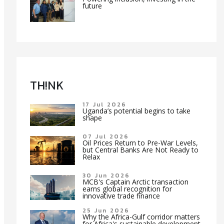
future
TH!NK
17 Jul 2026
Uganda’s potential begins to take
shape
07 Jul 2026
Oil Prices Return to Pre-War Levels,
but Central Banks Are Not Ready to
Relax
30 Jun 2026
MCB's Captain Arctic transaction
earns global recognition for
innovative trade finance
25 Jun 2026
Why the Africa-Gulf corridor matters
for Africa's sustainable development