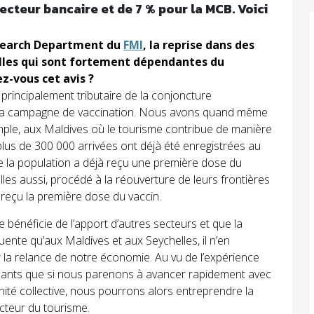
secteur bancaire et de 7 % pour la MCB.
Voici
esearch Department du
FMI
, la reprise dans des
les qui sont fortement dépendantes du
ez-vous cet avis ?
 principalement tributaire de la conjoncture
e la campagne de vaccination. Nous avons quand même
mple, aux Maldives où le tourisme contribue de manière
plus de 300 000 arrivées ont déjà été enregistrées au
e la population a déjà reçu une première dose du
lles aussi, procédé à la réouverture de leurs frontières
reçu la première dose du vaccin.
 bénéficie de l’apport d’autres secteurs et que la
nte qu’aux Maldives et aux Seychelles, il n’en
la relance de notre économie. Au vu de l’expérience
iants que si nous parenons à avancer rapidement avec
nité collective, nous pourrons alors entreprendre la
ecteur du tourisme.