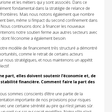
risme et les métiers qui y sont associés. Dans ce
lément fondamental dans la stratégie de relance de
s frontières. Mais nous notons également que nombre
ent bien, même si l’impact du second confinement dans
. Nous continuons donc à financer les nouveaux
intenons notre soutien ferme aux autres secteurs avec
 dont l’économie a également besoin.
 notre modèle de financement très structuré a démontré
pportunités, comme le retrait de certains acteurs
our nous stratégiques, et nous maintenons un appétit
ectif.
e part, elles doivent soutenir l’économie et, de
ur stabilité financière. Comment faire la part des
Nous sommes conscients d’être une partie de la
mentation importante de nos provisions pour risques
 une certaine sérénité au pire qui n’est jamais sûr.
un repli sur soi qui serait mortifère. Notre rôle n’est