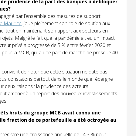
nde prudence de la part des banques à débloquer
ques?
mpagné par l’ensemble des mesures de support
e Maurice
, joue pleinement son rôle de soutien aux
e, tout en maintenant son apport aux secteurs en
jets. Malgré le fait que la pandémie ait eu un impact
cteur privé a progressé de 5 % entre février 2020 et
 % pour la MCB, qui a une part de marché de presque 40
 il convient de noter que cette situation ne date pas
e, nous constatons partout dans le monde que l’épargne
r deux raisons : la prudence des acteurs
peut amener à un report des nouveaux investissements
ges.
prêts bruts du groupe MCB avait connu une
e fraction de ce portefeuille a été octroyée au
nregistré une croissance annuelle de 14,3 % pour