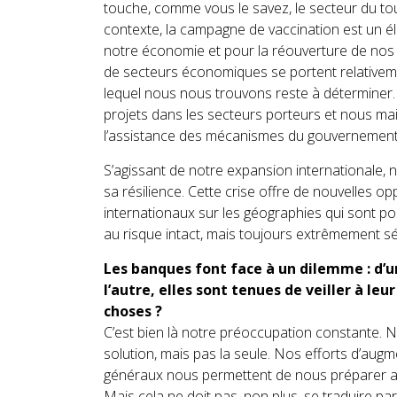
touche, comme vous le savez, le secteur du tou
contexte, la campagne de vaccination est un é
notre économie et pour la réouverture de no
de secteurs économiques se portent relativem
lequel nous nous trouvons reste à déterminer
projets dans les secteurs porteurs et nous ma
l’assistance des mécanismes du gouvernement
S’agissant de notre expansion internationale,
sa résilience. Cette crise offre de nouvelles o
internationaux sur les géographies qui sont p
au risque intact, mais toujours extrêmement sél
Les banques font face à un dilemme : d’un
l’autre, elles sont tenues de veiller à le
choses ?
C’est bien là notre préoccupation constante. 
solution, mais pas la seule. Nos efforts d’aug
généraux nous permettent de nous préparer avec
Mais cela ne doit pas, non plus, se traduire par 