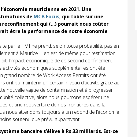
e l’économie mauricienne en 2021. Une
stimations de
MCB Focus
, qui table sur une
u reconfinement qui (…) pourrait nous coûter
evrait être la performance de notre économie
faite par le FMI ne prend, selon toute probabilité, pas en
lement à Maurice. Il en est de même pour l’estimation
a dit, l’impact économique de ce second confinement
s activités économiques supplémentaires ont été
qu’un grand nombre de Work Access Permits ont été
rs ont pu maintenir un certain niveau d’activité grâce au
tte nouvelle vague de contamination et à progresser
immunité collective, alors nous pourrons espérer une
es et une réouverture de nos frontières dans la
nous nous attendons toujours à un rebond de l’économie
 moins soutenu que prévu auparavant.
 système bancaire s’élève à Rs 33 milliards. Est-ce