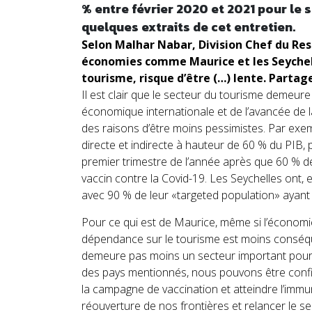
% entre février 2020 et 2021 pour le 
quelques extraits de cet entretien.
Selon Malhar Nabar, Division Chef du R
économies comme Maurice et les Seychel
tourisme, risque d’être (…) lente. Partag
Il est clair que le secteur du tourisme demeure
économique internationale et de l’avancée d
des raisons d’être moins pessimistes. Par exe
directe et indirecte à hauteur de 60 % du PIB, 
premier trimestre de l’année après que 60 % d
vaccin contre la Covid-19. Les Seychelles ont, e
avec 90 % de leur «targeted population» ayant 
Pour ce qui est de Maurice, même si l’économie
dépendance sur le tourisme est moins conséque
demeure pas moins un secteur important pour 
des pays mentionnés, nous pouvons être conf
la campagne de vaccination et atteindre l’immu
réouverture de nos frontières et relancer le s