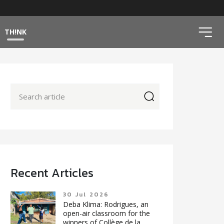
ico
TH!NK
icon
Recent Articles
30 Jul 2026
Deba Klima: Rodrigues, an
open-air classroom for the
winners of Collège de la