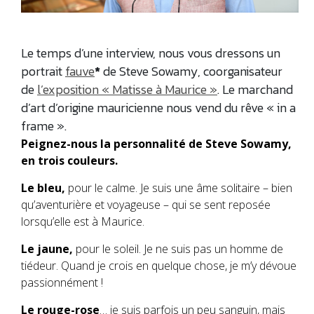
Le temps d’une interview, nous vous dressons un
portrait
fauve
*
de Steve Sowamy, coorganisateur
de
l’exposition « Matisse à Maurice »
. Le marchand
d’art d’origine mauricienne nous vend du rêve « in a
frame ».
Peignez
-nous
la
personnalité de Steve S
owa
m
y,
en trois couleurs.
Le bleu,
pour le calme. Je suis une âme solitaire – bien
qu’aventurière et voyageuse – qui se sent reposée
lorsqu’elle est à Maurice.
Le jaune,
pour le soleil. Je ne suis pas un homme de
tiédeur. Quand je crois en quelque chose, je m’y dévoue
passionnément !
Le rouge-rose
… je suis parfois un peu sanguin, mais