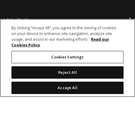
ABOUT US
By clicking “Accept All”, you agree to the storing of cookies
on your device to enhance site navigation, analyze site
BANKING
usage, and assist in our marketing efforts.
Read our
Cookies Policy
NON-BANKING
Cookies Settings
Reject All
OTHER INVESTMENTS
Accept All
icon
icon
icon
icon
Legal Notices
|
Cookie Policy