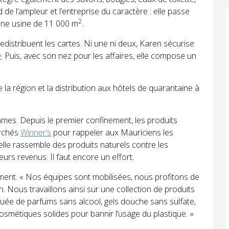
 l’ampleur et l’entreprise du caractère : elle passe
2
une usine de 11 000 m
.
edistribuent les cartes. Ni une ni deux, Karen sécurise
e
. Puis, avec son nez pour les affaires, elle compose un
e la région et la distribution aux hôtels de quarantaine à
mmes. Depuis le premier confinement, les produits
rchés
Winner’s
pour rappeler aux Mauriciens les
 elle rassemble des produits naturels contre les
leurs revenus. Il faut encore un effort.
ement. « Nos équipes sont mobilisées, nous profitons de
n. Nous travaillons ainsi sur une collection de produits
ituée de parfums sans alcool, gels douche sans sulfate,
osmétiques solides pour bannir l’usage du plastique. »