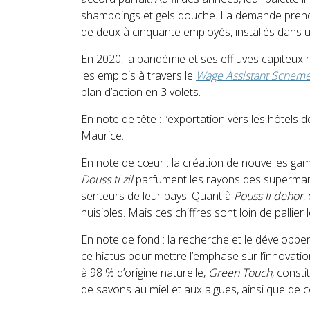
shampoings et gels douche. La demande prend de
de deux à cinquante employés, installés dans 
En 2020, la pandémie et ses effluves capiteux r
les emplois à travers le
Wage Assistant Schem
plan d’action en 3 volets.
En note de tête : l’exportation vers les hôtels d
Maurice.
En note de cœur : la création de nouvelles ga
Douss ti zil
parfument les rayons des superma
senteurs de leur pays. Quant à
Pouss li dehor
,
nuisibles. Mais ces chiffres sont loin de pallier 
En note de fond : la recherche et le développ
ce hiatus pour mettre l’emphase sur l’innovatio
à 98 % d’origine naturelle,
Green Touch
, const
de savons au miel et aux algues, ainsi que de c