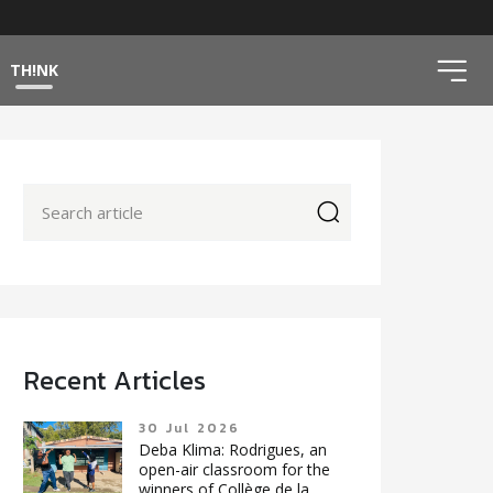
ico
TH!NK
icon
Recent Articles
30 Jul 2026
Deba Klima: Rodrigues, an
open-air classroom for the
winners of Collège de la