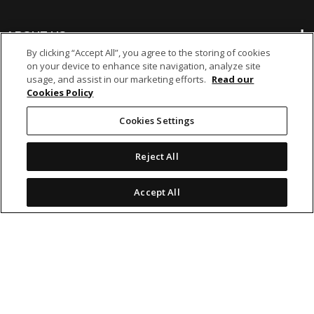
ABOUT US
By clicking “Accept All”, you agree to the storing of cookies
on your device to enhance site navigation, analyze site
BANKING
usage, and assist in our marketing efforts.
Read our
Cookies Policy
NON-BANKING
Cookies Settings
Reject All
OTHER INVESTMENTS
Accept All
icon
icon
icon
icon
Legal Notices
|
Cookie Policy