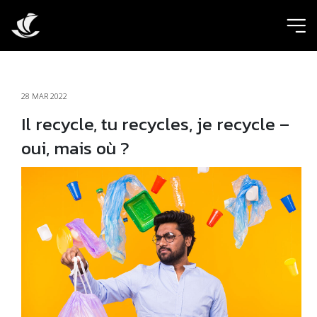
ic
28 MAR 2022
Il recycle, tu recycles, je recycle –
oui, mais où ?