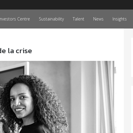
Investors Centre
Sustainability
Talent
News
Insights
e la crise