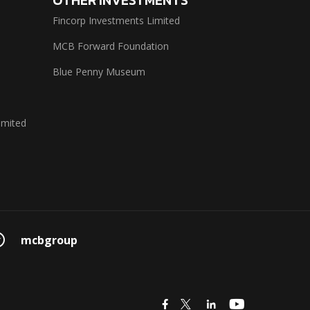
Fincorp Investments Limited
MCB Forward Foundation
Blue Penny Museum
imited
mcbgroup
icon
icon
icon
icon