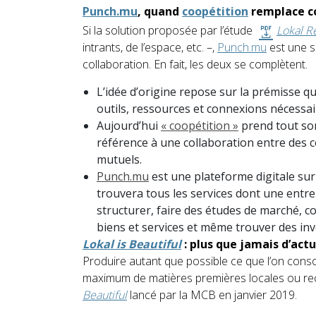
Punch.mu
, quand
coopétition
remplace c
Si la solution proposée par l’étude
Lokal 
intrants, de l’espace, etc. –,
Punch.mu
est une 
collaboration. En fait, les deux se complètent.
L’idée d’origine repose sur la prémisse qu
outils, ressources et connexions nécessai
Aujourd’hui
« coopétition »
prend tout son
référence à une collaboration entre des c
mutuels.
Punch.mu
est une plateforme digitale sur 
trouvera tous les services dont une entre
structurer, faire des études de marché, c
biens et services et même trouver des inv
Lokal is Beautiful
: plus que jamais d’actu
Produire autant que possible ce que l’on conso
maximum de matières premières locales ou recy
Beautiful
lancé par la MCB en janvier 2019.