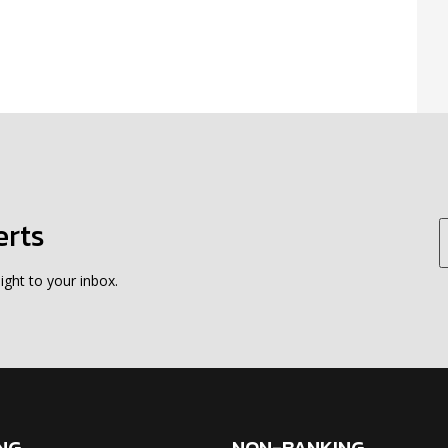
erts
ight to your inbox.
NG
NON-BANKING