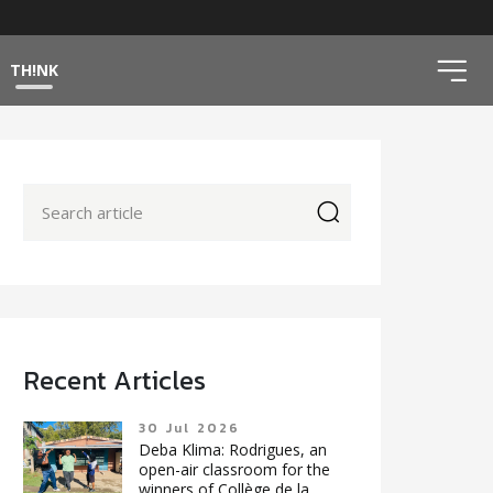
ico
TH!NK
icon
Recent Articles
30 Jul 2026
Deba Klima: Rodrigues, an
open-air classroom for the
winners of Collège de la