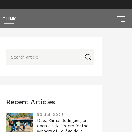
ico
TH!NK
icon
Recent Articles
30 Jul 2026
Deba Klima: Rodrigues, an
open-air classroom for the
winners of Collège de la