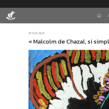
icon
30 AUG 2024
« Malcolm de Chazal, si simpl