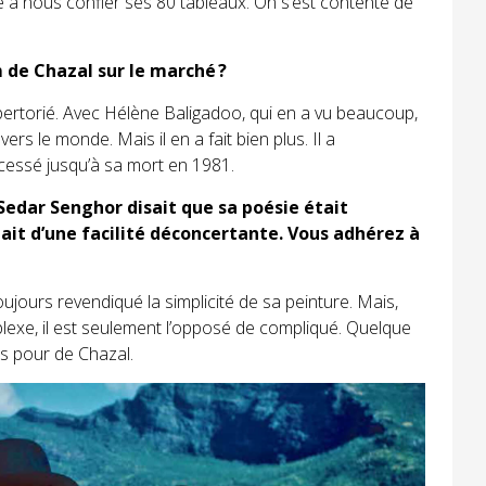
é à nous confier ses 80 tableaux. On s’est contenté de
 de Chazal sur le marché ?
 répertorié. Avec Hélène Baligadoo, qui en a vu beaucoup,
ers le monde. Mais il en a fait bien plus. Il a
 cessé jusqu’à sa mort en 1981.
edar Senghor disait que sa poésie était
ait d’une facilité déconcertante. Vous adhérez à
toujours revendiqué la simplicité de sa peinture. Mais,
plexe, il est seulement l’opposé de compliqué. Quelque
as pour de Chazal.