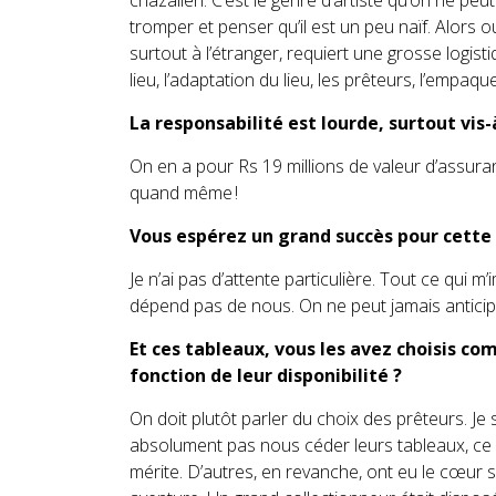
chazalien. C’est le genre d’artiste qu’on ne pe
tromper et penser qu’il est un peu naïf. Alors 
surtout à l’étranger, requiert une grosse logistiq
lieu, l’adaptation du lieu, les prêteurs, l’empa
La responsabilité est lourde, surtout vis
On en a pour Rs 19 millions de valeur d’assuran
quand même !
Vous espérez un grand succès pour cette
Je n’ai pas d’attente particulière. Tout ce qui m’i
dépend pas de nous. On ne peut jamais anticipe
Et ces tableaux, vous les avez choisis co
fonction de leur disponibilité ?
On doit plutôt parler du choix des prêteurs. Je
absolument pas nous céder leurs tableaux, ce 
mérite. D’autres, en revanche, ont eu le cœur s