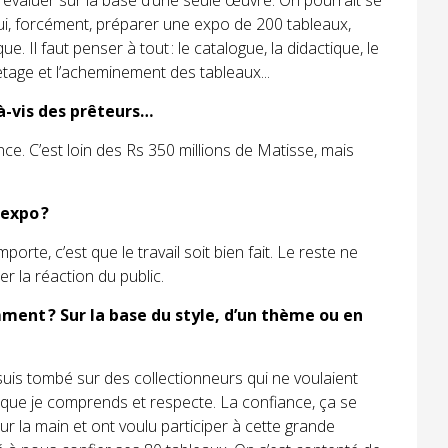
ut évaluer sur la base d’une seule œuvre. On pourrait se
oui, forcément, préparer une expo de 200 tableaux,
ue. Il faut penser à tout : le catalogue, la didactique, le
quetage et l’acheminement des tableaux...
-à-vis des prêteurs…
ce. C’est loin des Rs 350 millions de Matisse, mais
 expo ?
mporte, c’est que le travail soit bien fait. Le reste ne
r la réaction du public.
mment ? Sur la base du style, d’un thème ou en
 suis tombé sur des collectionneurs qui ne voulaient
que je comprends et respecte. La confiance, ça se
ur la main et ont voulu participer à cette grande