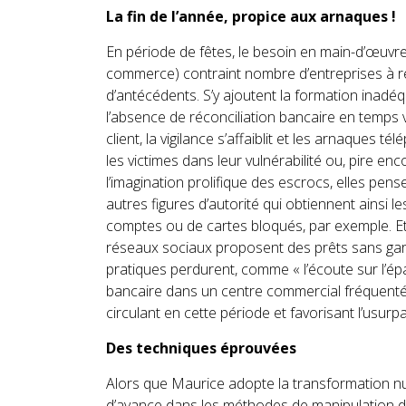
La fin de l’année, propice aux arnaques !
En période de fêtes, le besoin en main-d’œuv
commerce) contraint nombre d’entreprises à rel
d’antécédents. S’y ajoutent la formation inadé
l’absence de réconciliation bancaire en temps 
client, la vigilance s’affaiblit et les arnaques té
les victimes dans leur vulnérabilité ou, pire e
l’imagination prolifique des escrocs, elles p
autres figures d’autorité qui obtiennent ainsi l
comptes ou de cartes bloqués, par exemple. E
réseaux sociaux proposent des prêts sans garant
pratiques perdurent, comme « l’écoute sur l’ép
bancaire dans un centre commercial fréquenté,
circulant en cette période et favorisant l’usurpati
Des techniques éprouvées
Alors que Maurice adopte la transformation n
d’avance dans les méthodes de manipulation de