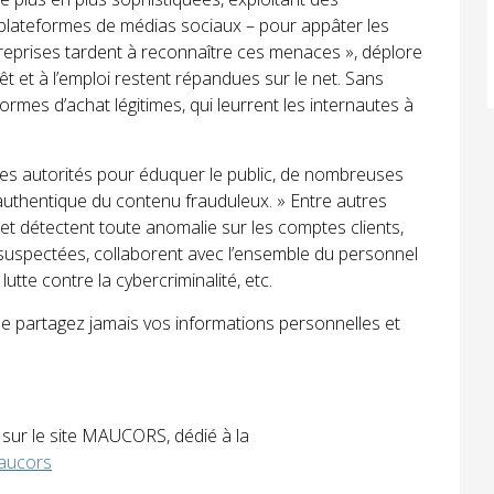
plateformes de médias sociaux – pour appâter les
treprises tardent à reconnaître ces menaces », déplore
t et à l’emploi restent répandues sur le net. Sans
formes d’achat légitimes, qui leurrent les internautes à
des autorités pour éduquer le public, de nombreuses
authentique du contenu frauduleux. » Entre autres
t et détectent toute anomalie sur les comptes clients,
u suspectées, collaborent avec l’ensemble du personnel
 lutte contre la cybercriminalité, etc.
Ne partagez jamais vos informations personnelles et
s sur le site MAUCORS, dédié à la
maucors