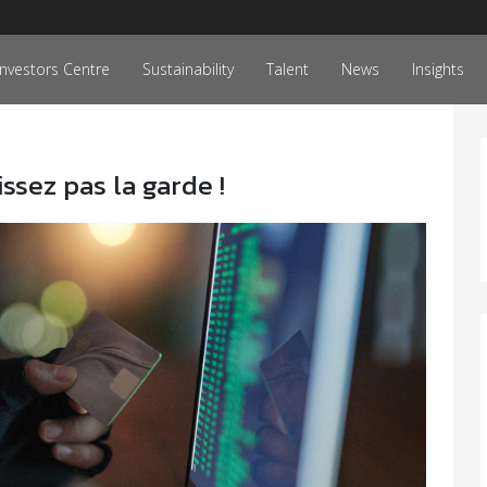
Investors Centre
Sustainability
Talent
News
Insights
ssez pas la garde !