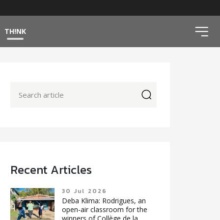
ico
TH!NK
icon
Recent Articles
30 Jul 2026
Deba Klima: Rodrigues, an
open-air classroom for the
winners of Collège de la