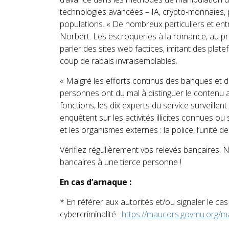
technologies avancées – IA, crypto-monnaies, 
populations. « De nombreux particuliers et en
Norbert. Les escroqueries à la romance, au prê
parler des sites web factices, imitant des plate
coup de rabais invraisemblables.
« Malgré les efforts continus des banques et 
personnes ont du mal à distinguer le contenu 
fonctions, les dix experts du service surveillen
enquêtent sur les activités illicites connues o
et les organismes externes : la police, l’unité de
Vérifiez régulièrement vos relevés bancaires. 
bancaires à une tierce personne !
En cas d’arnaque :
* En référer aux autorités et/ou signaler le ca
cybercriminalité :
https://maucors.govmu.org/