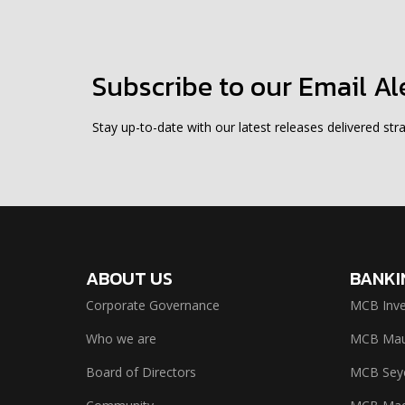
Subscribe to our Email Al
Stay up-to-date with our latest releases delivered stra
ABOUT US
BANKI
Corporate Governance
MCB Inve
Who we are
MCB Maur
Board of Directors
MCB Seyc