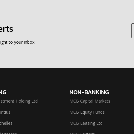
erts
ight to your inbox.
NG
NON-BANKING
stment Holding Ltd
MCB Capital Markets
itius
MCB Equity Funds
helles
MCB Leasing Ltd