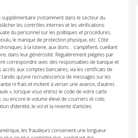
re supplémentaire (notamment dans le secteur du
âcher les contrôles internes et les vérifications
quate du personnel sur les politiques et procédures,
voulu, le manque de protection physique, etc. Côté
léphoniques à la loterie, aux dons… s’amplifient, cueillant
ncore, dans leur générosité. Régulièrement piégées par
ensent correspondre avec des responsables de banque et
es accès aux comptes bancaires, via les certificats de
t tandis qu’une recrudescence de messages sur les
ie ni frais et incitent à verser une avance, d’autres
aule », lorsque vous entrez le code de votre carte
 ou encore le volume élevé de courriers et colis
on d’identité, le vol et la revente d’articles.
umérique, les fraudeurs conservent une longueur
 plus en plus sophistiquées, exploitant des