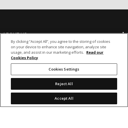
ABOUT US
By clicking “Accept All”, you agree to the storing of cookies
on your device to enhance site navigation, analyze site
BANKING
usage, and assist in our marketing efforts.
Read our
Cookies Policy
NON-BANKING
Cookies Settings
Reject All
OTHER INVESTMENTS
Accept All
icon
icon
icon
icon