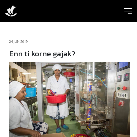
ic
24 JUN 2019
Enn ti korne gajak?